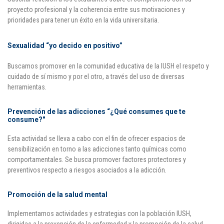
proyecto profesional y la coherencia entre sus motivaciones y
Puntos de pago
prioridades para tener un éxito en la vida universitaria.
Empleo
Sexualidad “yo decido en positivo”
Contáctanos
Buscamos promover en la comunidad educativa de la IUSH el respeto y
cuidado de sí mismo y por el otro, a través del uso de diversas
herramientas.
Comunícate con nosotros
Prevención de las adicciones “¿Qué consumes que te
consume?"
Línea de Atención al Cliente
Campus Estadio: CR 70 # 52-49
Esta actividad se lleva a cabo con el fin de ofrecer espacios de
(+57) (4) 4 600 700
sensibilización en torno a las adicciones tanto químicas como
Medellín - Colombia - Suramérica
comportamentales. Se busca promover factores protectores y
preventivos respecto a riesgos asociados a la adicción.
Inscripciones permanentes
Promoción de la salud mental
Denuncia de Corrupción y Sobornos
Implementamos actividades y estrategias con la población IUSH,