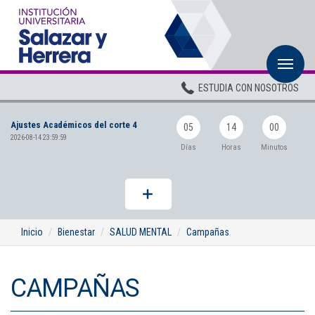
M
Inicio
ESTUDIA CON NOSOTROS
Institucional
Ajustes Académicos del corte 4
Pregrados
05
14
00
2026-08-14 23:59:59
Días
Horas
Minutos
Posgrados
Planta Docente
ADMISIONES
Inicio
Bienestar
SALUD MENTAL
Campañas
BIENESTAR
CAMPAÑAS
Centros
BIBLIOTECA