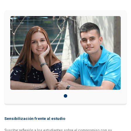
IDIOMAS
Consultorio Juridico
Pastoral
CARTERA
Inscripciones
Estudiantes
Egresados
Docentes
Campus virtual
Sensibilización frente al estudio
Pagos
Suscitar reflexión a los estudiantes sobre el compromiso con su