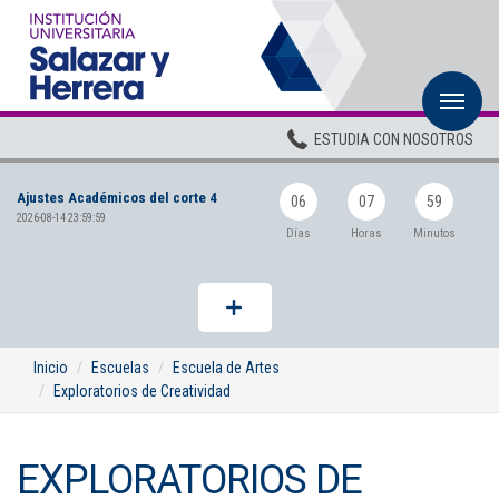
M
Inicio
ESTUDIA CON NOSOTROS
Institucional
Ajustes Académicos del corte 4
Pregrados
06
07
59
2026-08-14 23:59:59
Días
Horas
Minutos
Posgrados
Planta Docente
ADMISIONES
Inicio
Escuelas
Escuela de Artes
Exploratorios de Creatividad
BIENESTAR
Centros
EXPLORATORIOS DE
BIBLIOTECA