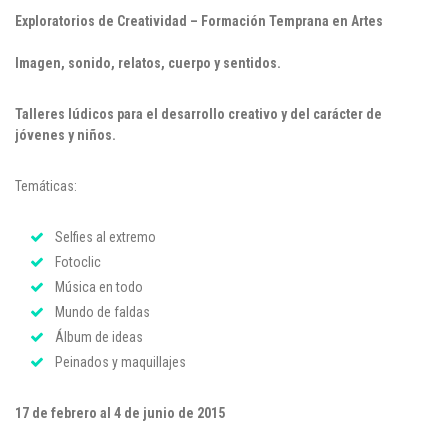
Exploratorios de Creatividad – Formación Temprana en Artes
Puntos de pago
Imagen, sonido, relatos, cuerpo y sentidos.
Empleo
Talleres lúdicos para el desarrollo creativo y del carácter de
Contáctanos
jóvenes y niños.
Temáticas:
Comunícate con nosotros
Selfies al extremo
Línea de Atención al Cliente
Fotoclic
Campus Estadio: CR 70 # 52-49
Música en todo
(+57) (4) 4 600 700
Mundo de faldas
Medellín - Colombia - Suramérica
Álbum de ideas
Inscripciones permanentes
Peinados y maquillajes
Denuncia de Corrupción y Sobornos
17 de febrero al 4 de junio de 2015