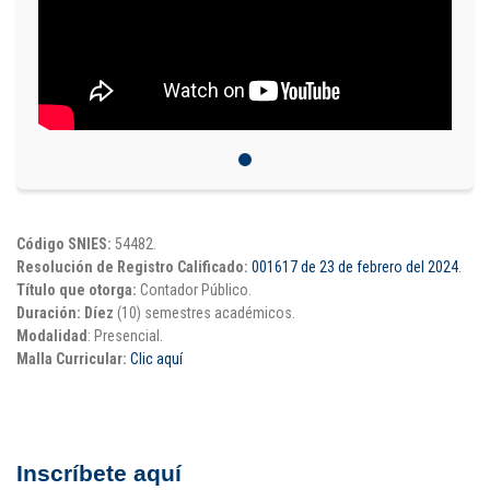
Puntos de pago
Empleo
Contáctanos
Comunícate con nosotros
Código SNIES:
54482.
Resolución de Registro Calificado:
001617 de 23 de febrero del 2024
.
Línea de Atención al Cliente
Título que otorga:
Contador Público.
Campus Estadio: CR 70 # 52-49
Duración: Díez
(10) semestres académicos.
(+57) (4) 4 600 700
Modalidad
: Presencial.
Medellín - Colombia - Suramérica
Malla Curricular:
Clic aquí
Inscripciones permanentes
Denuncia de Corrupción y Sobornos
Inscríbete aquí