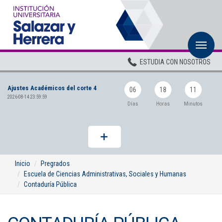
M
Inicio
ESTUDIA CON NOSOTROS
Institucional
Ajustes Académicos del corte 4
Pregrados
06
18
11
2026-08-14 23:59:59
Días
Horas
Minutos
Posgrados
Planta Docente
ADMISIONES
Inicio
Pregrados
Escuela de Ciencias Administrativas, Sociales y Humanas
BIENESTAR
Contaduría Pública
Centros
BIBLIOTECA