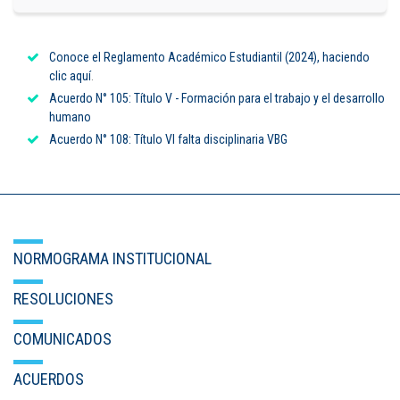
Puntos de pago
Conoce el Reglamento Académico Estudiantil (2024), haciendo
Empleo
clic aquí
.
Acuerdo N° 105: Título V - Formación para el trabajo y el desarrollo
Contáctanos
humano
Acuerdo N° 108: Título VI falta disciplinaria VBG
Comunícate con nosotros
Línea de Atención al Cliente
Campus Estadio: CR 70 # 52-49
NORMOGRAMA INSTITUCIONAL
(+57) (4) 4 600 700
Medellín - Colombia - Suramérica
RESOLUCIONES
Inscripciones permanentes
COMUNICADOS
Denuncia de Corrupción y Sobornos
ACUERDOS