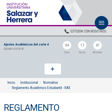
M
Inicio
ESTUDIA CON NOSOTROS
Institucional
Ajustes Académicos del corte 4
Pregrados
04
17
47
2026-08-14 23:59:59
Días
Horas
Minutos
Posgrados
Planta Docente
ADMISIONES
Inicio
Institucional
Normativa
Reglamento Académico Estudiantil - RAE
BIENESTAR
Centros
REGLAMENTO
BIBLIOTECA