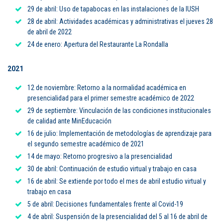
29 de abril: Uso de tapabocas en las instalaciones de la IUSH
Puntos de pago
28 de abril: Actividades académicas y administrativas el jueves 28
de abril de 2022
Empleo
24 de enero: Apertura del Restaurante La Rondalla
Contáctanos
2021
12 de noviembre: Retorno a la normalidad académica en
presencialidad para el primer semestre académico de 2022
Comunícate con nosotros
29 de septiembre: Vinculación de las condiciones institucionales
de calidad ante MinEducación
Línea de Atención al Cliente
16 de julio: Implementación de metodologías de aprendizaje para
Campus Estadio: CR 70 # 52-49
el segundo semestre académico de 2021
(+57) (4) 4 600 700
14 de mayo: Retorno progresivo a la presencialidad
Medellín - Colombia - Suramérica
30 de abril: Continuación de estudio virtual y trabajo en casa
Inscripciones permanentes
16 de abril: Se extiende por todo el mes de abril estudio virtual y
trabajo en casa
Denuncia de Corrupción y Sobornos
5 de abril: Decisiones fundamentales frente al Covid-19
4 de abril: Suspensión de la presencialidad del 5 al 16 de abril de