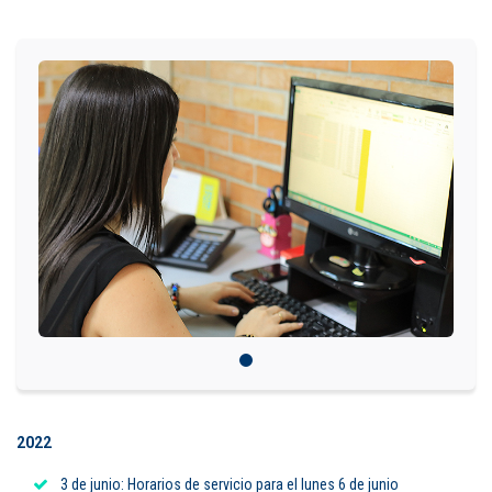
IDIOMAS
Consultorio Juridico
Pastoral
CARTERA
Inscripciones
Estudiantes
Egresados
Docentes
Campus virtual
2022
Pagos
3 de junio: Horarios de servicio para el lunes 6 de junio