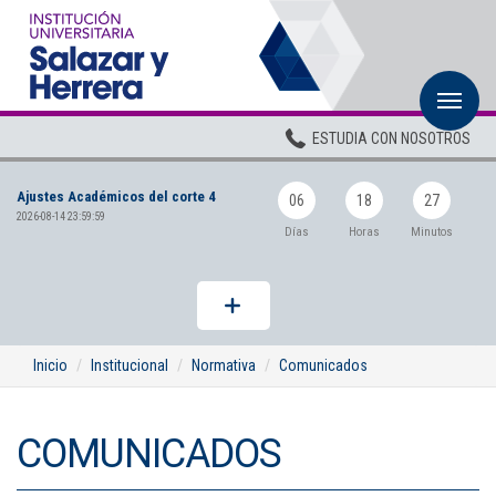
M
Inicio
ESTUDIA CON NOSOTROS
Institucional
Ajustes Académicos del corte 4
Pregrados
06
18
27
2026-08-14 23:59:59
Días
Horas
Minutos
Posgrados
Planta Docente
ADMISIONES
Inicio
Institucional
Normativa
Comunicados
BIENESTAR
COMUNICADOS
Centros
BIBLIOTECA