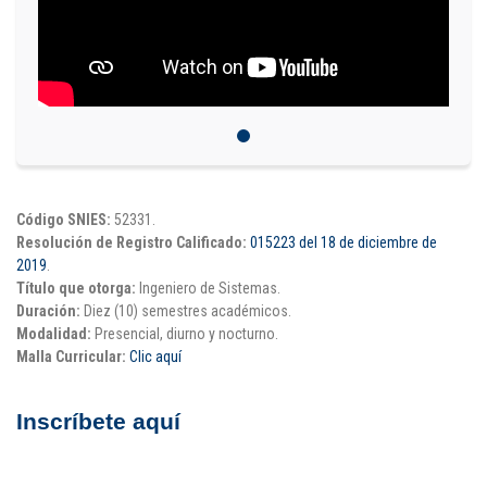
Puntos de pago
Empleo
Contáctanos
Comunícate con nosotros
Código SNIES:
52331.
Resolución de Registro Calificado:
015223 del 18 de diciembre de
2019
.
Línea de Atención al Cliente
Título que otorga:
Ingeniero de Sistemas.
Campus Estadio: CR 70 # 52-49
Duración:
Diez (10) semestres académicos.
(+57) (4) 4 600 700
Modalidad:
Presencial, diurno y nocturno.
Medellín - Colombia - Suramérica
Malla Curricular:
Clic aquí
Inscripciones permanentes
Inscríbete aquí
Denuncia de Corrupción y Sobornos