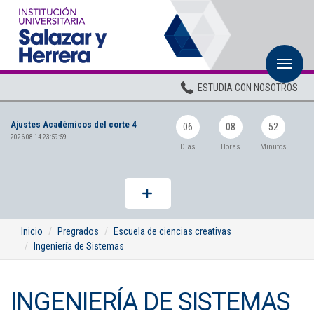
M
Inicio
ESTUDIA CON NOSOTROS
Institucional
Ajustes Académicos del corte 4
Pregrados
06
08
52
2026-08-14 23:59:59
Días
Horas
Minutos
Posgrados
Planta Docente
ADMISIONES
Inicio
Pregrados
Escuela de ciencias creativas
Ingeniería de Sistemas
BIENESTAR
Centros
INGENIERÍA DE SISTEMAS
BIBLIOTECA