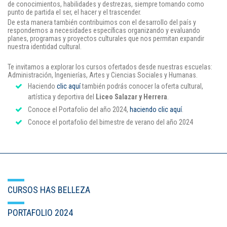
de conocimientos, habilidades y destrezas, siempre tomando como
punto de partida el ser, el hacer y el trascender.
Puntos de pago
De esta manera también contribuimos con el desarrollo del país y
respondemos a necesidades específicas organizando y evaluando
Empleo
planes, programas y proyectos culturales que nos permitan expandir
nuestra identidad cultural.
Contáctanos
Te invitamos a explorar los cursos ofertados desde nuestras escuelas:
Administración, Ingenierías, Artes y Ciencias Sociales y Humanas.
Haciendo
clic aquí
también podrás conocer la oferta cultural,
artística y deportiva del
Liceo Salazar y Herrera
.
Comunícate con nosotros
Conoce el Portafolio del año 2024,
haciendo clic aquí
.
Conoce el portafolio del bimestre de verano del año 2024
Línea de Atención al Cliente
Campus Estadio: CR 70 # 52-49
(+57) (4) 4 600 700
Medellín - Colombia - Suramérica
Inscripciones permanentes
CURSOS HAS BELLEZA
Denuncia de Corrupción y Sobornos
PORTAFOLIO 2024