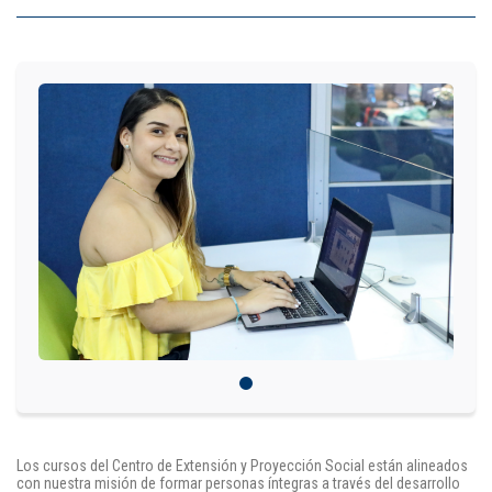
IDIOMAS
Consultorio Juridico
Pastoral
CARTERA
Inscripciones
Estudiantes
Egresados
Docentes
Campus virtual
Los cursos del Centro de Extensión y Proyección Social están alineados
Pagos
con nuestra misión de formar personas íntegras a través del desarrollo