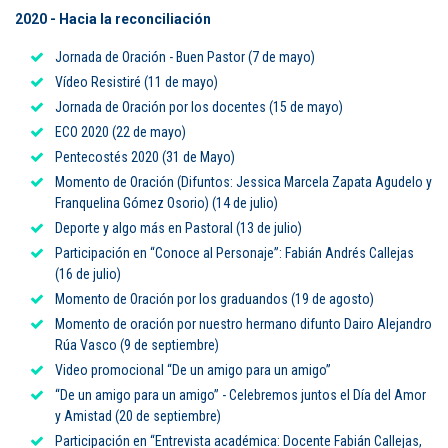
2020 - Hacia la reconciliación
Puntos de pago
Jornada de Oración - Buen Pastor (7 de mayo)
Empleo
Vídeo Resistiré (11 de mayo)
Jornada de Oración por los docentes (15 de mayo)
Contáctanos
ECO 2020 (22 de mayo)
Pentecostés 2020 (31 de Mayo)
Momento de Oración (Difuntos: Jessica Marcela Zapata Agudelo y
Comunícate con nosotros
Franquelina Gómez Osorio) (14 de julio)
Deporte y algo más en Pastoral (13 de julio)
Línea de Atención al Cliente
Participación en “Conoce al Personaje”: Fabián Andrés Callejas
(16 de julio)
Campus Estadio: CR 70 # 52-49
(+57) (4) 4 600 700
Momento de Oración por los graduandos (19 de agosto)
Medellín - Colombia - Suramérica
Momento de oración por nuestro hermano difunto Dairo Alejandro
Rúa Vasco (9 de septiembre)
Inscripciones permanentes
Video promocional “De un amigo para un amigo”
“De un amigo para un amigo” - Celebremos juntos el Día del Amor
Denuncia de Corrupción y Sobornos
y Amistad (20 de septiembre)
Participación en “Entrevista académica: Docente Fabián Callejas,