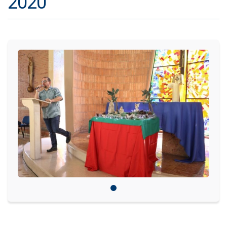
2020
IDIOMAS
Consultorio Juridico
Pastoral
CARTERA
Inscripciones
Estudiantes
Egresados
Docentes
Campus virtual
Pagos