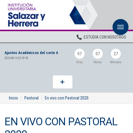
M
Inicio
ESTUDIA CON NOSOTROS
Institucional
Ajustes Académicos del corte 4
Pregrados
07
07
27
2026-08-14 23:59:59
Días
Horas
Minutos
Posgrados
Planta Docente
ADMISIONES
Inicio
Pastoral
En vivo con Pastoral 2020
BIENESTAR
EN VIVO CON PASTORAL
Centros
BIBLIOTECA