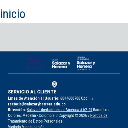
inicio
IDIOMAS
Consultorio Juridico
Pastoral
CARTERA
Inscripciones
Estudiantes
Egresados
SERVICIO AL CLIENTE
Línea de Atención al Usuario:
6044600700 Opc. 1 /
Docentes
rectoria@salazaryherrera.edu.co
Dirección:
Bulevar Libertadores de América # 52-49
Barrio Los
Campus virtual
Colores, Medellín - Colombia. / Copyright © 2026 /
Política de
Tratamiento de Datos Personales
Pagos
Vigilada Mineducación