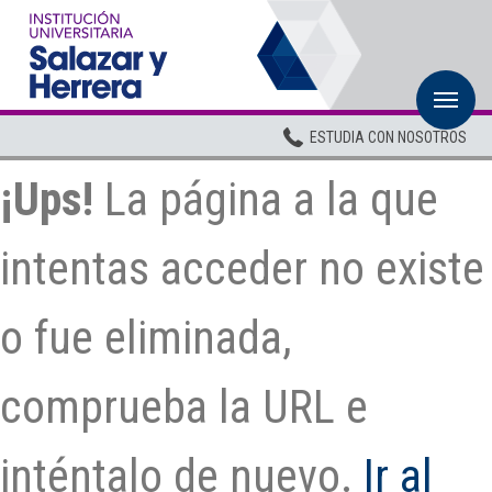
M
Inicio
ESTUDIA CON NOSOTROS
Institucional
¡Ups!
La página a la que
Pregrados
Posgrados
intentas acceder no existe
Planta Docente
o fue eliminada,
ADMISIONES
BIENESTAR
comprueba la URL e
Centros
inténtalo de nuevo.
Ir al
BIBLIOTECA