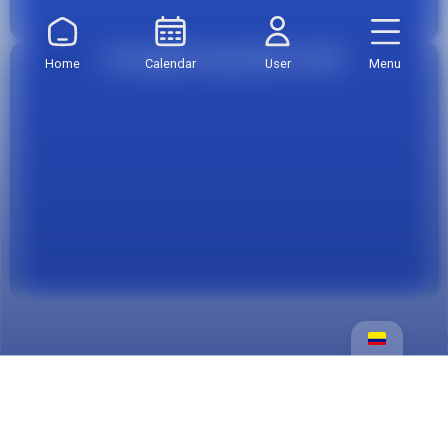
Recarga Parqueadero AQUÍ
Home
Calendar
User
Menu
Financiación y formas de pago
Trámites