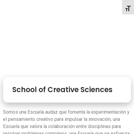
Toggl
School of Creative Sciences
Somos una Escuela audaz que fomenta la experimentación y
el pensamiento creativo para impulsar la innovación, una
Escuela que valora la colaboración entre disciplinas para
resolver problemas complejos, una Escuela que se esfuerza