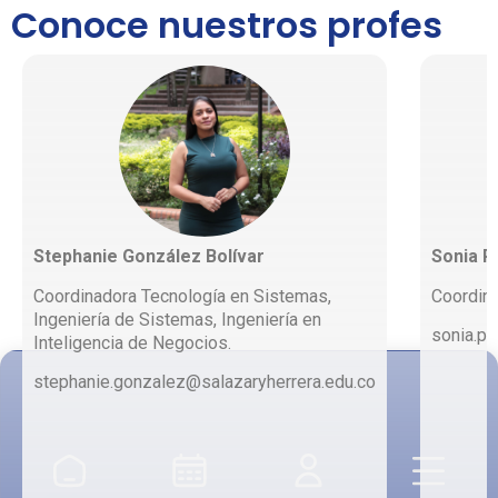
Conoce nuestros profes
Stephanie González Bolívar
Sonia P
Coordinadora Tecnología en Sistemas,
Coordina
Ingeniería de Sistemas, Ingeniería en
sonia.pe
Inteligencia de Negocios.
stephanie.gonzalez@salazaryherrera.edu.co