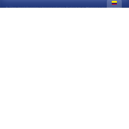
* The Institución Universitaria Salazar y Herrera reserves
the right to modify or offer the lines of training paths of its
technological or university programs.
Institución Universitaria Salazar y Herrera is a Higher
Education Institution subject to inspection and
surveillance by the Ministry of National Education.
The Institución Universitaria Salazar y Herrera has the
faculty to open cohorts according to the minimum number
of students.
You may be
interested