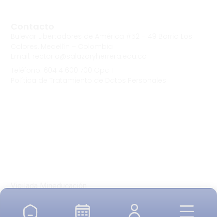
Contacto
Bulevar Libertadores de América #52 – 49 Barrio Los
Colores, Medellín – Colombia
Email: rectoria@salazaryherrera.edu.co
Teléfono: 604 4 600 700 Opc 1
Política de Tratamiento de Datos Personales
Vigilada Mineducación