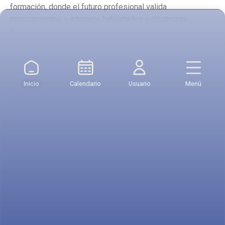
formación, donde el futuro profesional valida
conocimientos y adquiere habilidades y destrezas
necesarias para su desempeño profesional.
La Práctica Empresarial es entendida como el medio
para articular lo intelectual y lo personal con el
desarrollo profesional, que habilita al estudiante para el
Inicio
Calendario
Usuario
Menú
desempeño de las funciones que le corresponde
ejecutar en su futura vida laboral. Le permite al
estudiante hacer un “laboratorio vivo” o “pasantía
empresarial” en una organización. Con la realización de
la Práctica Empresarial se espera que el estudiante
conozca organizaciones que estén liderando con
tecnologías de punta e innovando procesos activos,
financieros, de producción, científicos, tecnológicos u
otros, que sean de importancia para su formación
profesional.
La Práctica Empresarial, permite aplicar los