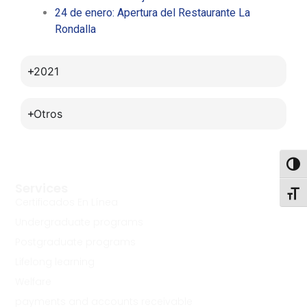
24 de enero: Apertura del Restaurante La
Rondalla
2021
Otros
Toggl
Services
Toggl
Certificados En Línea
Undergraduate programs
Postgraduate programs
Lifelong learning
Welfare
payments and accounts receivable