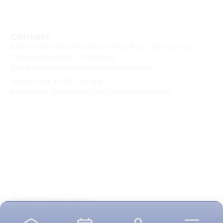
Contact
Bulevar Libertadores de América #52 - 49 Barrio Los
Colores, Medellín - Colombia
Email: rectoria@salazaryherrera.edu.co
Phone: 604 4 600 700 Opt 1
Política de Tratamiento de Datos Personales
Vigilada Mineducación