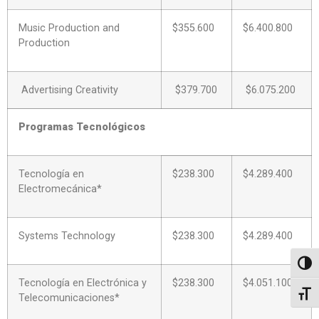
Music Production and
$355.600
$6.400.800
Production
Advertising Creativity
$379.700
$6.075.200
Programas Tecnológicos
Tecnología en
$238.300
$4.289.400
Electromecánica*
Systems Technology
$238.300
$4.289.400
Toggl
Tecnología en Electrónica y
$238.300
$4.051.100
Toggl
Telecomunicaciones*