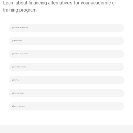
Learn about financing alternatives for your academic or
training program.
CrediSalazarYHerrera
FINCOMERCIO
Bolivarian Cooperative
SUFI - Bancolombia
Comfama
Coomeva Group
Banco Pichincha