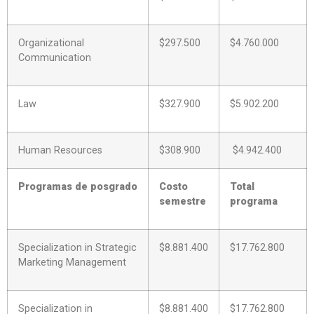
Organizational
$297.500
$4.760.000
Communication
Law
$327.900
$5.902.200
Human Resources
$308.900
$4.942.400
Programas de posgrado
Costo
Total
semestre
programa
Specialization in Strategic
$8.881.400
$17.762.800
Marketing Management
Specialization in
$8.881.400
$17.762.800