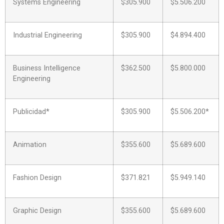
Systems Engineering
$305.900
$5.506.200
Industrial Engineering
$305.900
$4.894.400
Business Intelligence
$362.500
$5.800.000
Engineering
Publicidad*
$305.900
$5.506.200*
Animation
$355.600
$5.689.600
Fashion Design
$371.821
$5.949.140
Graphic Design
$355.600
$5.689.600