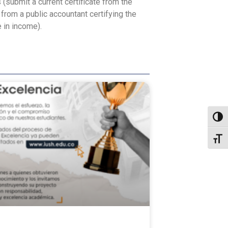
(submit a current certificate from the
rom a public accountant certifying the
 in income).
Toggl
Toggl