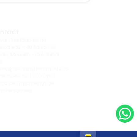
ntact
var Libertadores de
ica #52 - 49 Barrio Los
res, Medellín - Colombia
l:
toria@salazaryherrera.edu.co
ne: 604 4 600 700 Opt 1
tica de Tratamiento de
os Personales