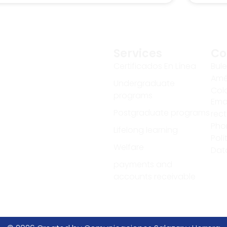
Services
Co
Certificados En Línea
Bule
Amér
Undergraduate
Colo
programs
Emai
Postgraduate programs
rec
Pho
Lifelong learning
Polí
Welfare
Dat
payments and
accounts receivable