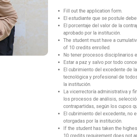
Fill out the application form.
El estudiante que se postule debe
El porcentaje del valor de la contr
aprobado por la institución.
The student must have a cumulati
of 10 credits enrolled.
No tener procesos disciplinarios e
Estar a paz y salvo por todo conce
El cubrimiento del excedente de la
tecnológica y profesional de tod
la institución.
La vicerrectoría administrativa y f
los procesos de análisis, selecci
contrapartidas, según los cupos qu
El cubrimiento del excedente, no 
otorgadas por la institución.
If the student has taken the highes
10 credits requirement does not ap