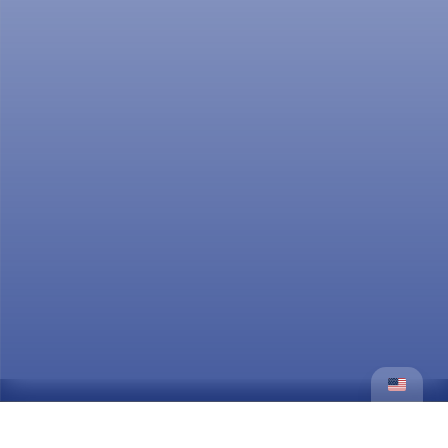
reportes ejecutivos trazables y construir
tableros de control orientados a la toma de
decisiones.
Contenido
Dirigido a
Producto al finalizar la
microcertificación
* La Institución Universitaria Salazar y Herrera, se reserva
el derecho de modificar u ofertar las líneas de trayectos