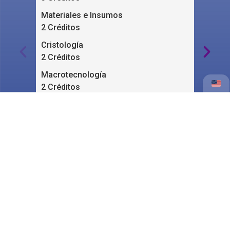
Materiales e Insumos
Lab
2 Créditos
2 C
Cristología
Com
2 Créditos
2 C
Macrotecnología
Raz
2 Créditos
3 C
Taller de Creatividad
Tall
16 Créditos
1
7 Materias
7