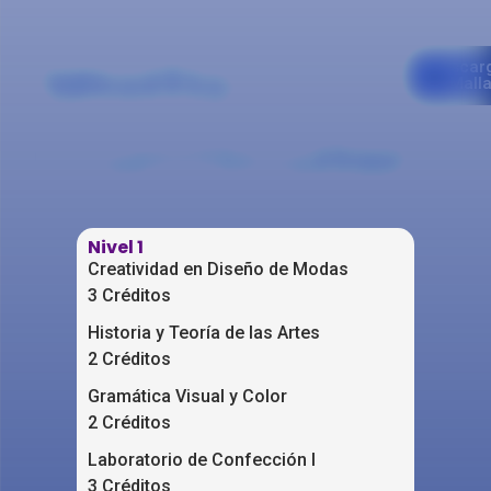
Malla
Descar
Mall
Curricular
Nivel 1
Niv
Creatividad en Diseño de Modas
Dis
3 Créditos
3 C
Historia y Teoría de las Artes
Pro
2 Créditos
2 C
Gramática Visual y Color
Est
2 Créditos
2 C
Laboratorio de Confección I
Lab
3 Créditos
2 C