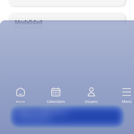
Modalidad:
Presencial
Valor Crédito:
$371.821
Valor Primer Semestre:
$5.949.140
Inicio
Calendario
Usuario
Menú
Becas, Convenios y
Financiación​