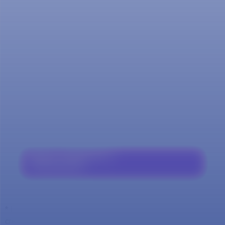
Modalidad:
Presencial, mixto.
Valor Crédito:
$379.700
Valor Primer Semestre:
$6.075.200
Becas, Convenios y
Financiación​
* El valor total está calculado con respecto al número de
créditos del primer semestres, que puede ser variable con