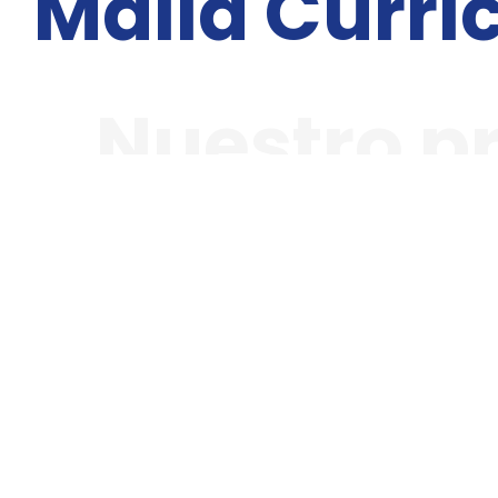
Malla Curri
Nuestro 
Perfil
El Especialista 
Profesional
ámbitos del ser,
Gerenciar 
Perfil
Liderar es
Ocupacional
Proyectar 
Fundamentación
Metodológica