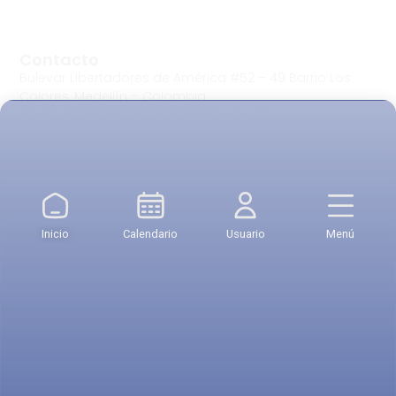
Contacto
Bulevar Libertadores de América #52 – 49 Barrio Los
Colores, Medellín – Colombia
Email: rectoria@salazaryherrera.edu.co
Teléfono: 604 4 600 700 Opc 1
Política de Tratamiento de Datos Personales
Inicio
Calendario
Usuario
Menú
Vigilada Mineducación