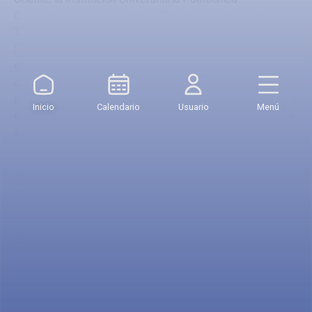
Grancolombiano, la Institución Universitaria Instituto
Tecnológico Metropolitano y la Institución Universitaria
Salazar y Herrera convocan a docentes, investigadores,
estudiantes, semilleros de investigación, profesionales,
organizaciones y actores del sector social, público y
productivo a participar en el
Congreso Latinoamericano
Inicio
Calendario
Usuario
Menú
de Saberes Interdisciplinares: Innovación, territorio y
sostenibilidad para el futuro de América Latina.
Este escenario busca el intercambio de conocimientos,
experiencias, resultados de investigación y propuestas
de transformación que contribuyan a la comprensión y
atención de los desafíos presentes en América Latina.
El enfoque del Congreso responde al propósito de las
instituciones organizadoras de gestar un evento
institucional que promueva y fortalezca una perspectiva
interdisciplinar vinculada con la innovación, el territorio y
la sostenibilidad.