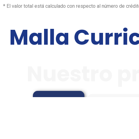
* El valor total está calculado con respecto al número de créd
Malla Curri
Nuestro 
Perfil de
El profesional de Te
Aspirante
optimizar procesos d
Posee habilidades en
Perfil del
para aumentar la com
Egresado