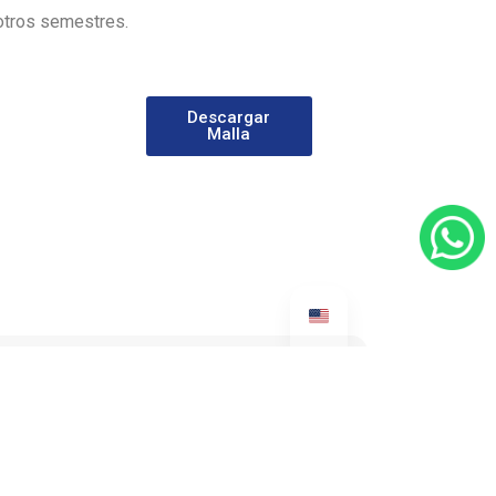
 otros semestres.
Descargar
Malla
lementar y evaluar estrategias comerciales,
iva, aplicando herramientas tecnológicas
os y digitales.