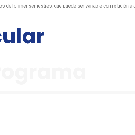
itos del primer semestres, que puede ser variable con relación a
cular
programa
cnología en Mercadeo y Ventas está capacitado para diseñar, imp
e ventas y gestionar relaciones con clientes.
 análisis de mercado, mercadeo digital y comunicación persuas
petitividad de las empresas y generar valor en entornos dinámic