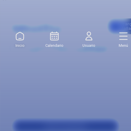
Malla
Descar
Mall
Curricular
Inicio
Calendario
Usuario
Menú
Nuestro
programa
Perfil de Aspirante